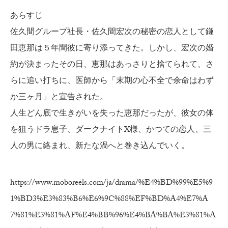
あらすじ
佐久間グループ社長・佐久間宏次の秘密の恋人として鎌
田恵那は５年間彼に寄り添ってきた。しかし、宏次の婚
約が決まったその日、恵那はあっさりと捨てられて、さ
らに追い打ちに、医師から「末期の心不全で余命はわず
か三ヶ月」と宣告された。
人生どん底で生きがいを失った恵那だったが、彼女の体
を狙うドラ息子、ダークナイトX様、かつての恋人、三
人の男に絡まれ、新たな渦へと巻き込んでいく。
https://www.moboreels.com/ja/drama/%E4%BD%99%E5%9
1%BD3%E3%83%B6%E6%9C%88%EF%BD%A4%E7%A
7%81%E3%81%AF%E4%BB%96%E4%BA%BA%E3%81%A