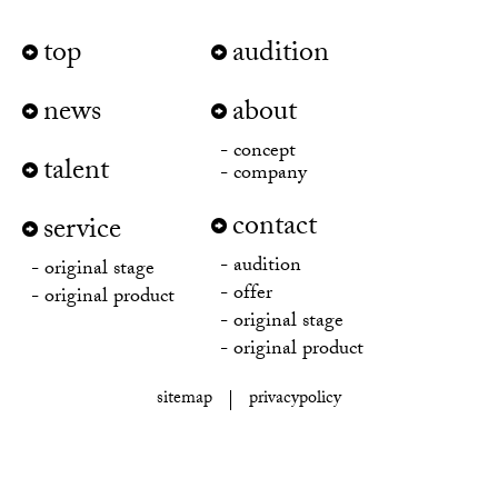
top
audition
news
about
concept
talent
company
contact
service
audition
original stage
offer
original product
original stage
original product
sitemap
privacypolicy