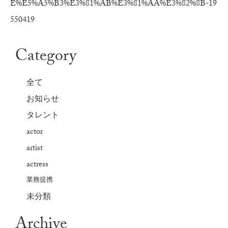
E%E5%A5%B3%E3%81%AB%E3%81%AA%E3%82%8B-19
550419
Category
全て
お知らせ
タレント
actor
artist
actress
業務提携
未分類
Archive