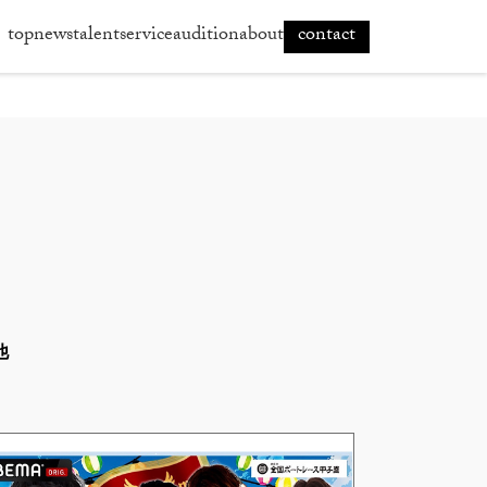
top
news
talent
service
audition
about
contact
他