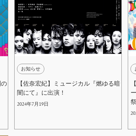
お知らせ
列の
【佐奈宏紀】ミュージカル『燃ゆる暗
【
闇にて』に出演！
ー
祭
2024年7月19日
2