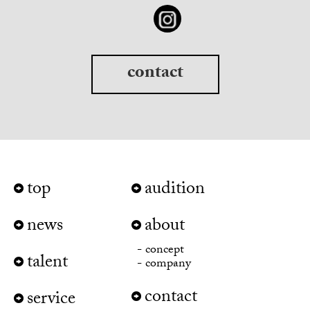
contact
top
audition
news
about
concept
talent
company
contact
service