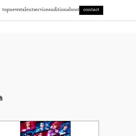
top
news
talent
service
audition
about
contact
他