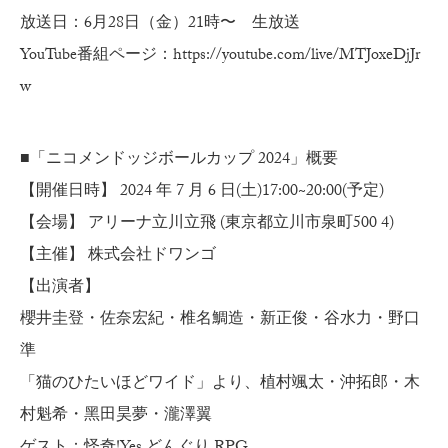
放送日：6月28日（金）21時〜 生放送
YouTube番組ページ：
https://youtube.com/live/MTJoxeDjJr
w
■「ニコメンドッジボールカップ 2024」概要
【開催日時】 2024 年 7 月 6 日(土)17:00~20:00(予定)
【会場】 アリーナ立川立飛 (東京都立川市泉町500 4)
【主催】 株式会社ドワンゴ
【出演者】
櫻井圭登・佐奈宏紀・椎名鯛造・新正俊・谷水力・野口
準
「猫のひたいほどワイド」より、植村颯太・沖拓郎・木
村魁希・黑田昊夢・瀧澤翼