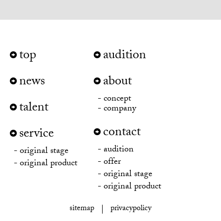
top
audition
news
about
concept
talent
company
contact
service
audition
original stage
offer
original product
original stage
original product
sitemap
privacypolicy