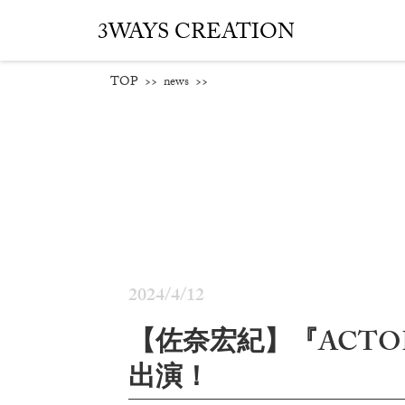
3WAYS CREATION
TOP
>>
news
>>
2024/4/12
【佐奈宏紀】『ACTORS☆
出演！