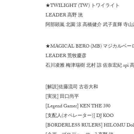
★TWILIGHT (TW) トワイライト
LEADER 高野 洸
阿部顕嵐 北園 涼 高橋健介 武子直輝 寺山
★MAGICAL BERO (MB) マジカルベー
LEADER 荒牧慶彦
石川凌雅 梅津瑞樹 北村 諒 佐奈宏紀 spi
[解説]佐藤流司 古谷大和
[実況] 田口尚平
[Legend Gamer] KEN THE 390
[支配人(オペレーター)] DJ KOO
[BORDERLESS RULERS] HILOMU Dol