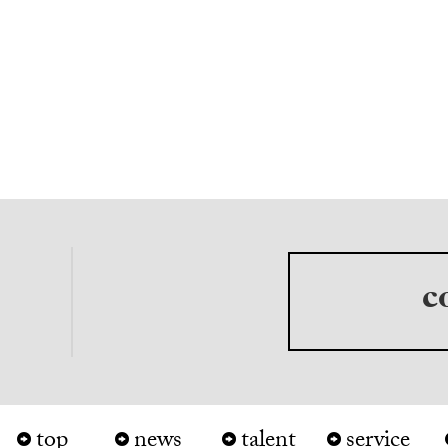
c
top
news
talent
service