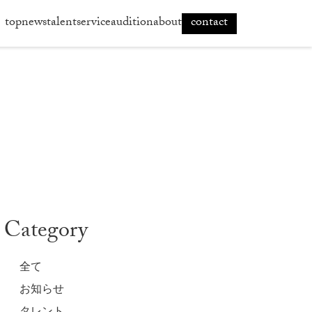
top
news
talent
service
audition
about
contact
Category
全て
お知らせ