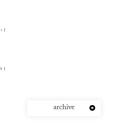
い！
中！
archive