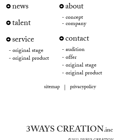
news
about
concept
talent
company
contact
service
audition
original stage
offer
original product
original stage
original product
sitemap
privacypolicy
3WAYS CREATION
.inc