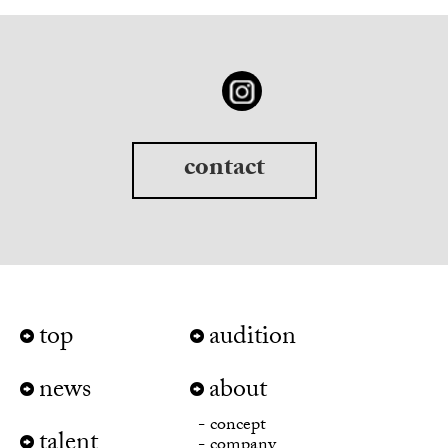
contact
top
audition
news
about
concept
talent
company