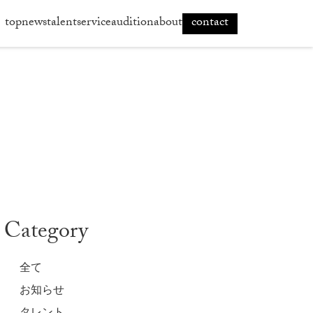
top
news
talent
service
audition
about
contact
Category
全て
お知らせ