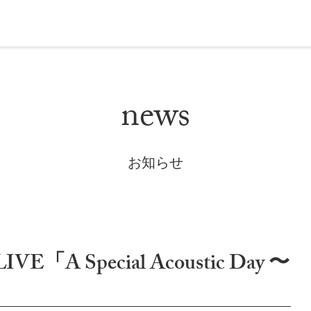
news
お知らせ
「A Special Acoustic Day 〜