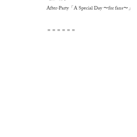
After-Party「A Special Day 〜for fans〜」
＝＝＝＝＝＝