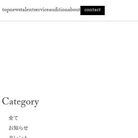
top
news
talent
service
audition
about
contact
Category
全て
お知らせ