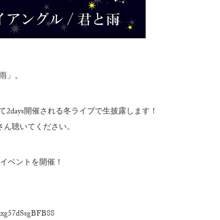
と雨」。
HALLにて2days開催される冬ライブで生披露します！
さん聴いてください。
念イベントを開催！
cxg57dSsgBFB88