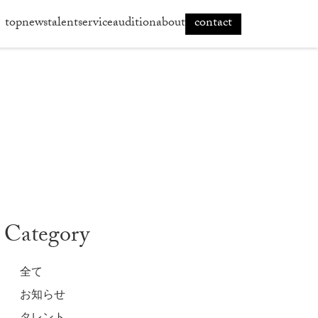
top
news
talent
service
audition
about
contact
Category
全て
お知らせ