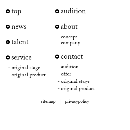
top
audition
news
about
concept
talent
company
contact
service
audition
original stage
offer
original product
original stage
original product
sitemap
privacypolicy