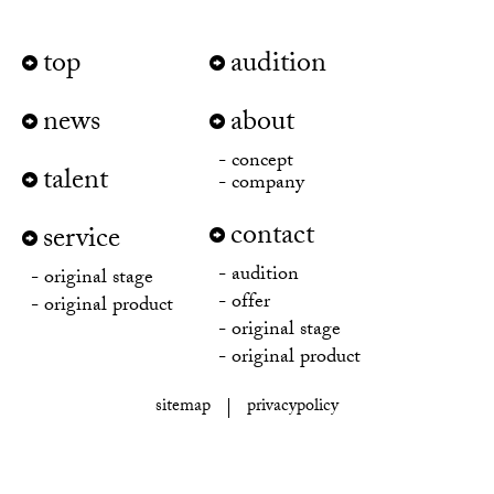
top
audition
news
about
concept
talent
company
contact
service
audition
original stage
offer
original product
original stage
original product
sitemap
privacypolicy