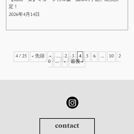
【高島一菜】ミュージカル版『黒革の手帖』出演決
定！
2026年4月14日
4 / 25
« 先頭
«
...
2
3
4
5
6
...
10
2
0
...
»
最後 »
contact