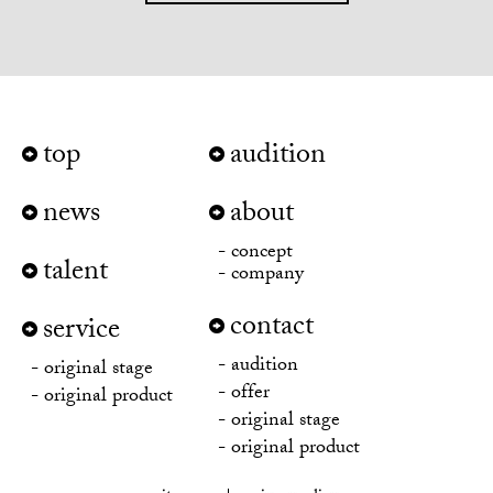
top
audition
news
about
concept
talent
company
contact
service
audition
original stage
offer
original product
original stage
original product